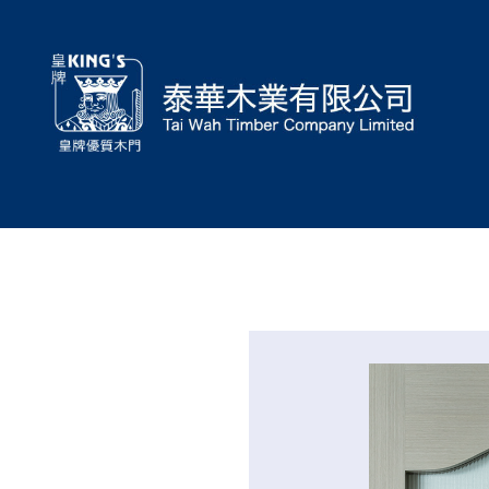
泰
華
木
業
有
限
公
司
Tai
Wah
Timber
Co.
Ltd