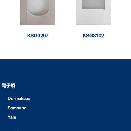
KSG3207
KSG3102
電子鎖
Dormakaba
Samsung
Yale