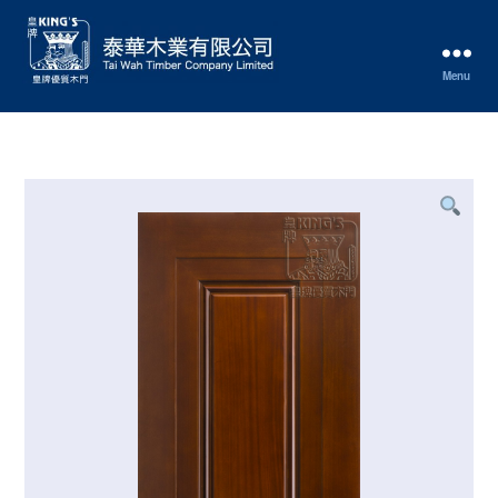
Menu
泰
華
木
業
有
限
公
司
Tai
Wah
Timber
Co.
Ltd