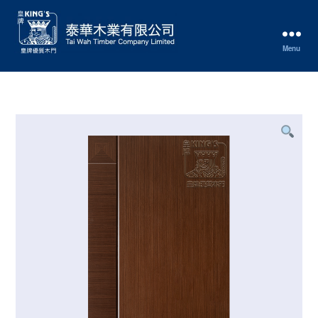
Menu
泰
華
木
業
有
限
公
司
Tai
Wah
Timber
Co.
Ltd