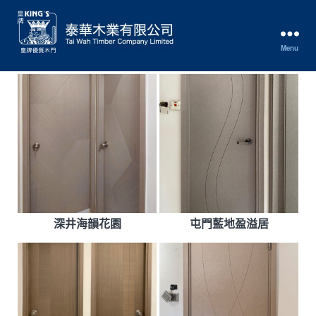
Menu
泰
華
木
業
有
限
公
司
Tai
Wah
Timber
深井海韻花園
屯門藍地盈溢居
Co.
Ltd