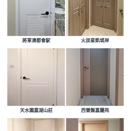
將軍澳都會駅
火炭星凱堤岸
天水圍嘉湖山莊
西營盤嘉麗苑