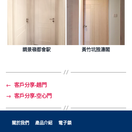
調景嶺都會駅
黃竹坑雅濤閣
←
客戶分享-趟門
→
客戶分享-空心門
關於我們
產品介紹
電子鎖