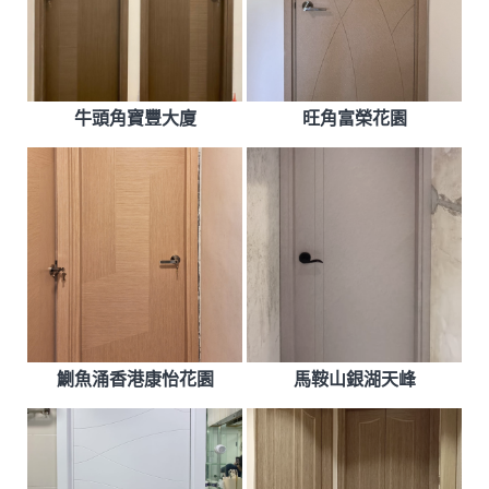
牛頭角寶豐大廈
旺角富榮花園
鰂魚涌香港康怡花園
馬鞍山銀湖天峰